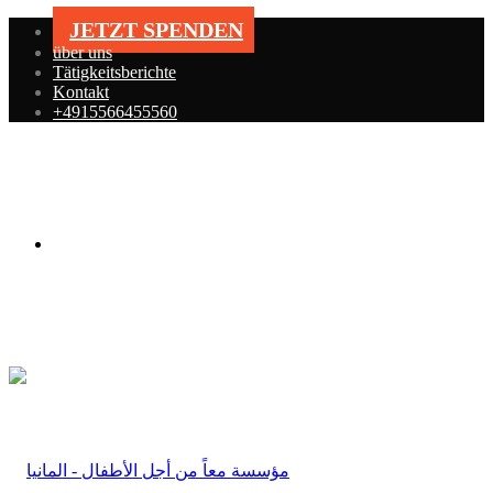
JETZT SPENDEN
über uns
Tätigkeitsberichte
Kontakt
+4915566455560
Menü