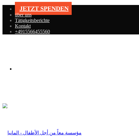
JETZT SPENDEN
über uns
Tätigkeitsberichte
Kontakt
+4915566455560
Menü