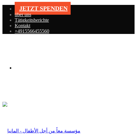
JETZT SPENDEN
über uns
Tätigkeitsberichte
Kontakt
+4915566455560
Menü