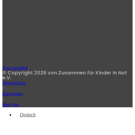
Jetzt spenden
© Copyright 2026 von Zusammen für Kinder in Not
e.V.
Datenschutz
/
impressum
/
über uns
Deutsch