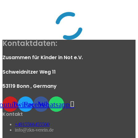
Kontaktdaten:
Zusammen für Kinder in Not e.V.
Schweidnitzer Weg 11
53119 Bonn
, Germany
outube
Twitter
Facebook
Whatsapp
Kontakt
+4915566455560
info@zkn-verein.de