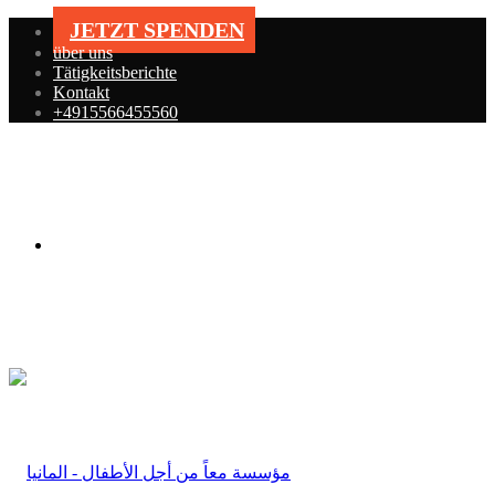
JETZT SPENDEN
über uns
Tätigkeitsberichte
Kontakt
+4915566455560
Menü