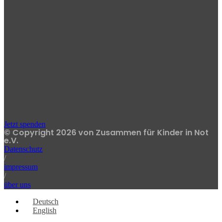
Jetzt spenden
© Copyright 2026 von Zusammen für Kinder in Not
e.V.
Datenschutz
/
impressum
/
über uns
Deutsch
English