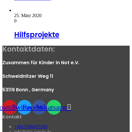
25. März 2020
0
Hilfsprojekte
Kontaktdaten:
Zusammen für Kinder in Not e.V.
Schweidnitzer Weg 11
53119 Bonn
, Germany
outube
Twitter
Facebook
Whatsapp
Kontakt
+4915566455560
info@zkn-verein.de