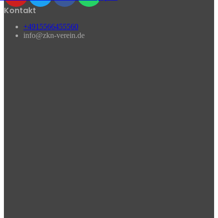
Kontakt
+4915566455560
info@zkn-verein.de