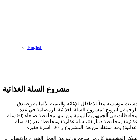
English
مشروع السلة الغذائية
دشنت مؤسسة معاً للاطفال للإغاثة والتنمية الألمانية وصندق
الرحمة „النرويج“ مشروع السلة الغذائية الرمضانية في عدة
محافظات في الجمهوريه اليمنية من بينها محافظة صنعاء (60 سلة
غذائية) ومحافظة ذمار (70 سلة غذائية) ومحافظة تعز (71 سلة
غذائية) وقد استفاد من هذا المشروع „201“ اسرة فقيره.
تشكر المؤسسة كل من ساهم ودعم هذا العمل الخيري والانساني ..