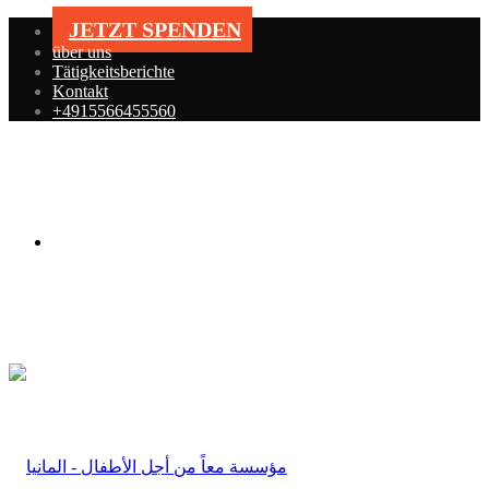
JETZT SPENDEN
über uns
Tätigkeitsberichte
Kontakt
+4915566455560
Menü