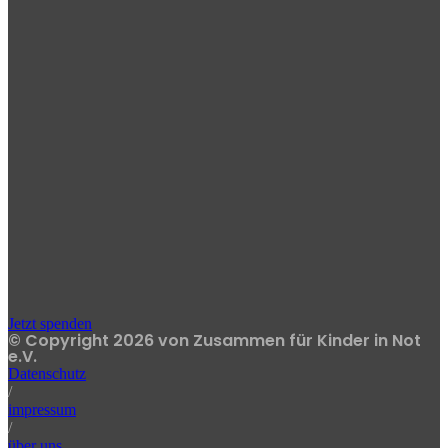
Jetzt spenden
© Copyright 2026 von Zusammen für Kinder in Not
e.V.
Datenschutz
/
impressum
/
über uns