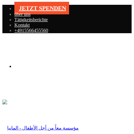
JETZT SPENDEN
über uns
Tätigkeitsberichte
Kontakt
+4915566455560
Menü