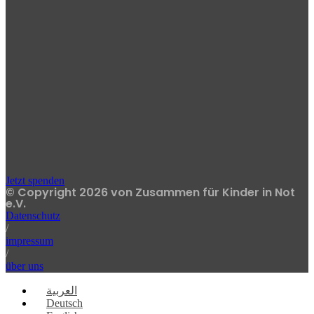
Jetzt spenden
© Copyright 2026 von Zusammen für Kinder in Not
e.V.
Datenschutz
/
impressum
/
über uns
العربية
Deutsch