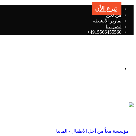
تبرع الأن
من نحن
تقارير الأنشطة
اتصل بنا
4915566455560+