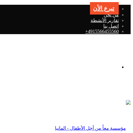
تبرع الأن
من نحن
تقارير الأنشطة
اتصل بنا
4915566455560+
القائمة