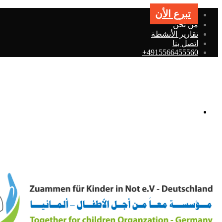
تبرع الأن
من نحن
تقارير الأنشطة
اتصل بنا
4915566455560+
القائمة